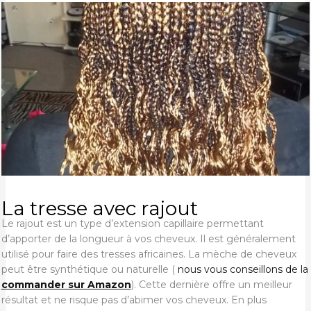
La tresse avec rajout
Le rajout est un type d’extension capillaire permettant
d’apporter de la longueur à vos cheveux. Il est généralement
utilisé pour faire des tresses africaines. La mèche de cheveux
peut être synthétique ou naturelle (
nous vous conseillons de la
commander sur Amazon
). Cette dernière offre un meilleur
résultat et ne risque pas d’abimer vos cheveux. En plus